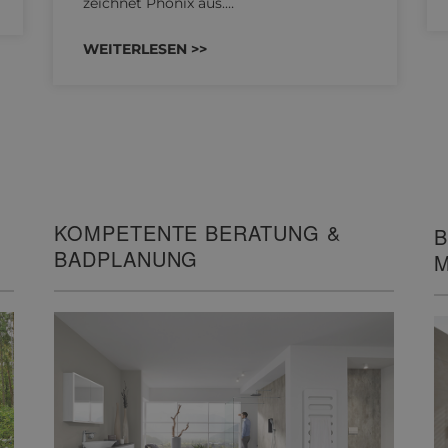
zeichnet Phönix aus.…
WEITERLESEN >>
KOMPETENTE BERATUNG &
B
BADPLANUNG
M