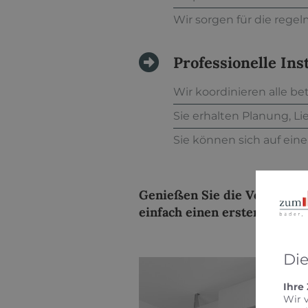
Wir sorgen für die reg
Professionelle Ins
Wir koordinieren alle be
Sie erhalten Planung, Li
Sie können sich auf ein
Genießen Sie die Vorteile 
einfach einen ersten, unver
Di
Ihre
Wir 