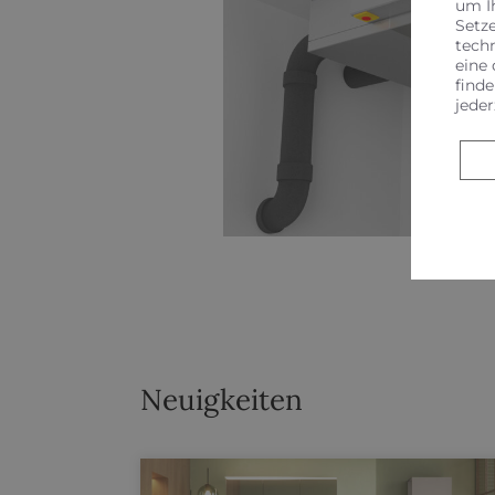
um I
Setz
tech
eine 
finde
jeder
Neuigkeiten