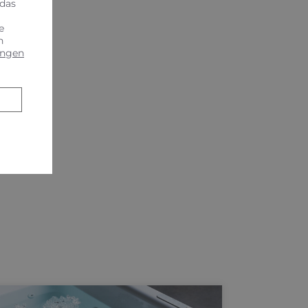
 das
e
n
ungen