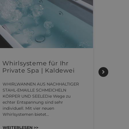
Whirlsysteme für Ihr
Gesta
Private Spa | Kaldewei
alltä
HANS
WHIRLWANNEN AUS NACHHALTIGER
STAHL-EMAILLE SCHMEICHELN
Stil für
KÖRPER UND SEELEDie Wege zu
HANSAGEN
echter Entspannung sind sehr
Reihe von
individuell. Mit vier neuen
die unter
Whirlsystemen bietet…
Räume ko
WEITERLESEN >>
WEITERL